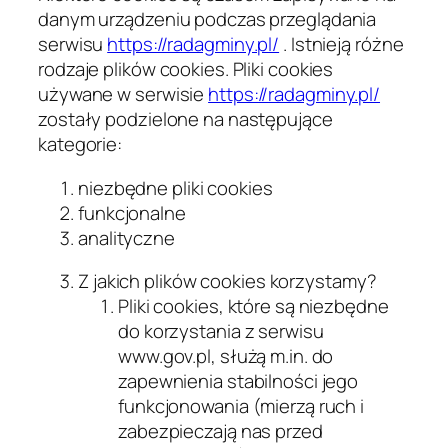
danym urządzeniu podczas przeglądania
serwisu
https://radagminy.pl/
. Istnieją różne
rodzaje plików cookies. Pliki cookies
używane w serwisie
https://radagminy.pl/
zostały podzielone na następujące
kategorie:
niezbędne pliki cookies
funkcjonalne
analityczne
Z jakich plików cookies korzystamy?
Pliki cookies, które są niezbędne
do korzystania z serwisu
www.gov.pl, służą m.in. do
zapewnienia stabilności jego
funkcjonowania (mierzą ruch i
zabezpieczają nas przed