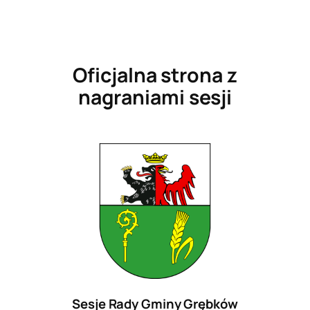
Przejdź
do
treści
Oficjalna strona z
nagraniami sesji
Sesje Rady Gminy Grębków