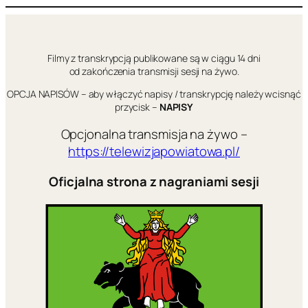
Przejdź
do
treści
Filmy z transkrypcją publikowane są w ciągu 14 dni
od zakończenia transmisji sesji na żywo.
OPCJA NAPISÓW – aby włączyć napisy / transkrypcję należy wcisnąć
przycisk –
NAPISY
Opcjonalna transmisja na żywo –
https://telewizjapowiatowa.pl/
Oficjalna strona z nagraniami sesji